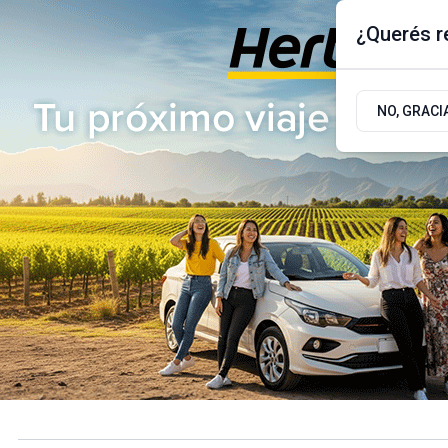
¿Querés re
Jueves 6
de
Agosto
de 2026
17.9ºc | Buenos Aires, AR
NO, GRACI
ÚLTIMAS NOTICIAS
ACTUALIDAD
POLÍTICA