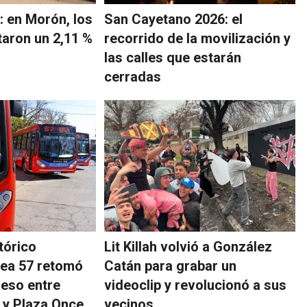
: en Morón, los
San Cayetano 2026: el
aron un 2,11 %
recorrido de la movilización y
las calles que estarán
cerradas
tórico
Lit Killah volvió a González
ínea 57 retomó
Catán para grabar un
reso entre
videoclip y revolucionó a sus
 y Plaza Once
vecinos