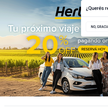
¿Querés re
Viernes 7
de
Agosto
de 2026
17.9ºc | Buenos Aires, AR
NO, GRACI
ÚLTIMAS NOTICIAS
ACTUALIDAD
POLÍTICA