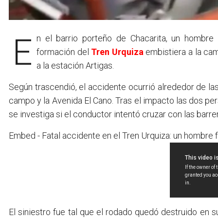
En el barrio porteño de Chacarita, un hombre falleció y su pareja resultó herida luego de que una
formación del
Tren Urquiza
embistiera a la cam
a la estación Artigas.
Según trascendió, el accidente ocurrió alrededor de la
campo y la Avenida El Cano. Tras el impacto las dos p
se investiga si el conductor intentó cruzar con las barre
Embed - Fatal accidente en el Tren Urquiza: un hombre fa
El siniestro fue tal que el rodado quedó destruido en s