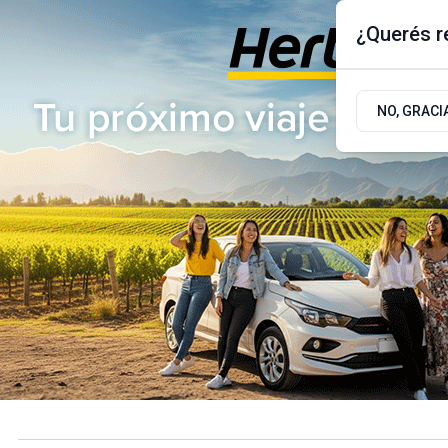
¿Querés re
Viernes 7
de
Agosto
de 2026
17.9ºc | Buenos Aires, AR
NO, GRACI
ÚLTIMAS NOTICIAS
ACTUALIDAD
POLÍTICA