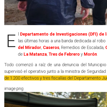
El
Departamento de Investigaciones (DFI) de l
las últimas horas a una banda dedicada al robo
del Mirador
,
Caseros
, Remedios de Escalada,
de
La Matanza
,
Tres de Febrero
y
Morón
.
Todo comenzó a raíz de una denuncia del Municipio
supervisó el operativo junto a la ministra de Seguridad 
de 1.200 efectivos y tres fiscalías del Departamento Jud
image.png