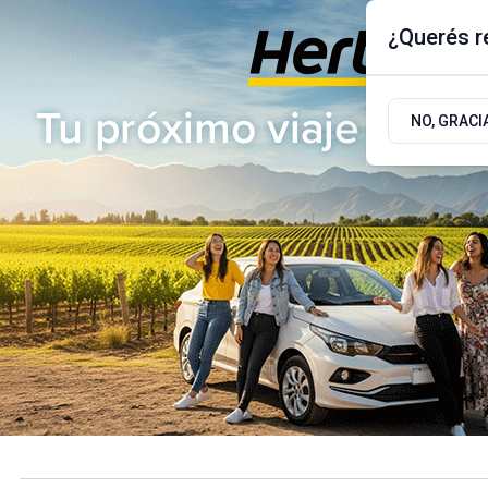
¿Querés re
Sábado 8
de
Agosto
de 2026
17.9ºc | Buenos Aires, AR
NO, GRACI
ÚLTIMAS NOTICIAS
ACTUALIDAD
POLÍTICA