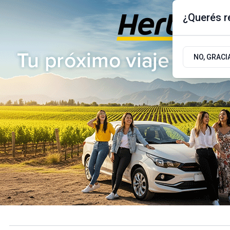
¿Querés re
Sábado 8
de
Agosto
de 2026
17.9ºc | Buenos Aires, AR
NO, GRACI
ÚLTIMAS NOTICIAS
ACTUALIDAD
POLÍTICA