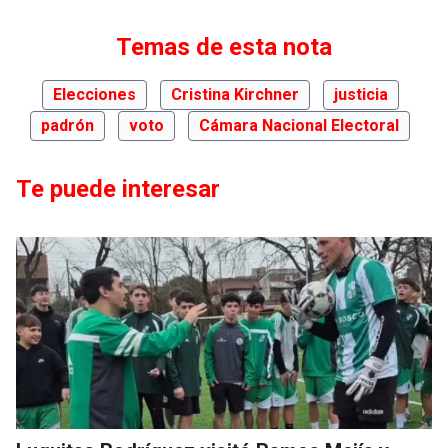
Temas de esta nota
Elecciones
Cristina Kirchner
justicia
padrón
voto
Cámara Nacional Electoral
Te puede interesar