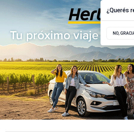
¿Querés re
Viernes 7
de
Agosto
de 2026
17.9ºc | Buenos Aires, AR
NO, GRACI
ÚLTIMAS NOTICIAS
ACTUALIDAD
POLÍTICA