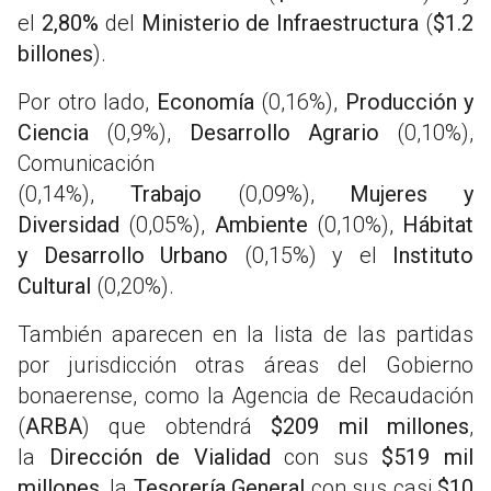
el
2,80%
del
Ministerio de Infraestructura
(
$1.2
billones
).
Por otro lado,
Economía
(0,16%),
Producción y
Ciencia
(0,9%),
Desarrollo Agrario
(0,10%),
Comunicación
(0,14%),
Trabajo
(0,09%),
Mujeres y
Diversidad
(0,05%),
Ambiente
(0,10%),
Hábitat
y Desarrollo Urbano
(0,15%) y el
Instituto
Cultural
(0,20%).
También aparecen en la lista de las partidas
por jurisdicción otras áreas del Gobierno
bonaerense, como la Agencia de Recaudación
(
ARBA
) que obtendrá
$209 mil millones
,
la
Dirección de Vialidad
con sus
$519 mil
millones
, la
Tesorería General
con sus casi
$10