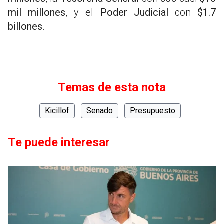
mil millones
, y el
Poder Judicial
con
$1.7
billones
.
Temas de esta nota
Kicillof
Senado
Presupuesto
Te puede interesar