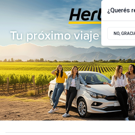
¿Querés re
Viernes 7
de
Agosto
de 2026
17.9ºc | Buenos Aires, AR
NO, GRACI
ÚLTIMAS NOTICIAS
ACTUALIDAD
POLÍTICA