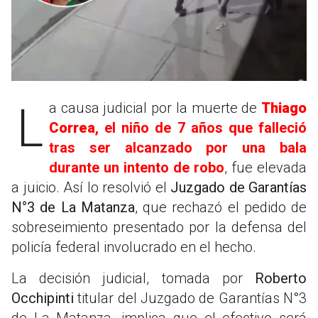
La causa judicial por la muerte de
Thiago
Correa
, el niño de 7 años que falleció
tras ser alcanzado por una bala
durante un intento de robo
, fue elevada
a juicio. Así lo resolvió el
Juzgado de Garantías
N°3 de La Matanza
, que rechazó el pedido de
sobreseimiento presentado por la defensa del
policía federal involucrado en el hecho.
La decisión judicial, tomada por
Roberto
Occhipinti
titular del Juzgado de Garantías N°3
de La Matanza, implica que el efectivo será