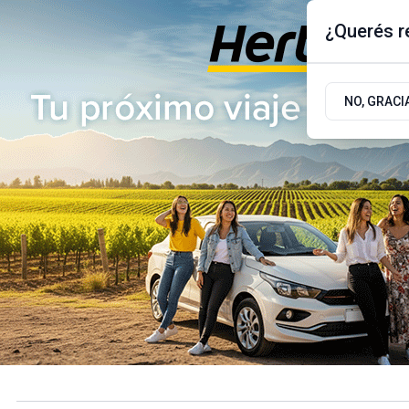
¿Querés re
Jueves 6
de
Agosto
de 2026
17.9ºc | Buenos Aires, AR
NO, GRACI
ÚLTIMAS NOTICIAS
ACTUALIDAD
POLÍTICA