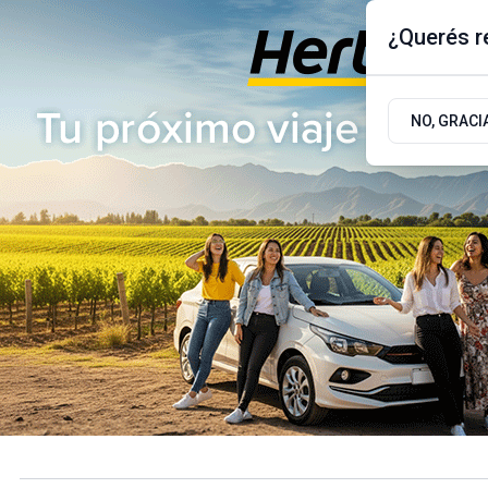
¿Querés re
Sábado 8
de
Agosto
de 2026
17.9ºc | Buenos Aires, AR
NO, GRACI
ÚLTIMAS NOTICIAS
ACTUALIDAD
POLÍTICA