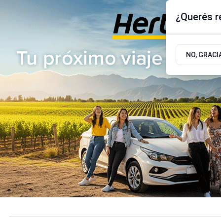
¿Querés re
Sábado 8
de
Agosto
de 2026
17.9ºc | Buenos Aires, AR
NO, GRACI
ÚLTIMAS NOTICIAS
ACTUALIDAD
POLÍTICA