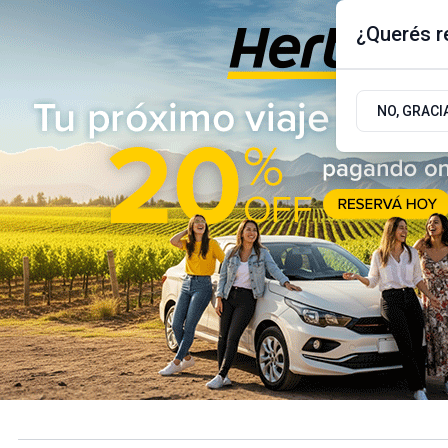
¿Querés re
Miércoles 5
de
Agosto
de 2026
17.9ºc | Buenos Aires, AR
NO, GRACI
ÚLTIMAS NOTICIAS
ACTUALIDAD
POLÍTICA