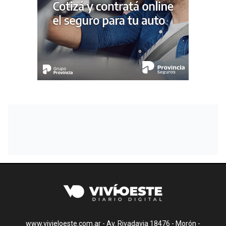
www.vivieloeste.com.ar - Av. Rivadavia 18476 - Morón -