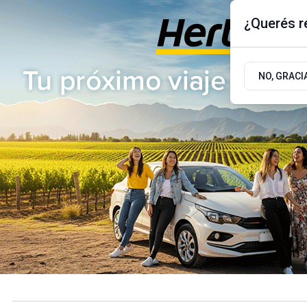
¿Querés re
Sábado 8
de
Agosto
de 2026
17.9ºc | Buenos Aires, AR
NO, GRACI
ÚLTIMAS NOTICIAS
ACTUALIDAD
POLÍTICA