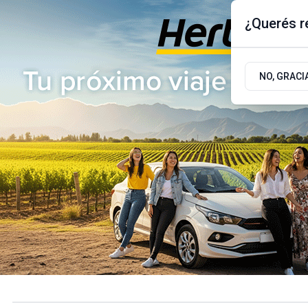
¿Querés re
Jueves 6
de
Agosto
de 2026
17.9ºc | Buenos Aires, AR
NO, GRACI
ÚLTIMAS NOTICIAS
ACTUALIDAD
POLÍTICA