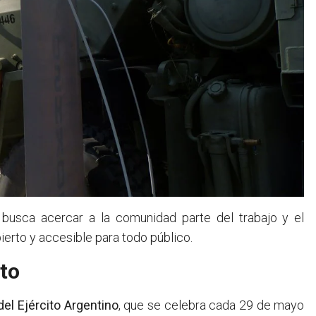
 busca acercar a la comunidad parte del trabajo y el
erto y accesible para todo público.
ito
del Ejército Argentino
, que se celebra cada 29 de mayo