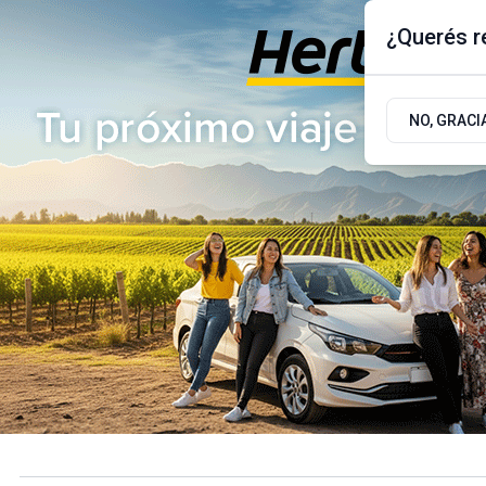
¿Querés re
Jueves 6
de
Agosto
de 2026
17.9ºc | Buenos Aires, AR
NO, GRACI
ÚLTIMAS NOTICIAS
ACTUALIDAD
POLÍTICA