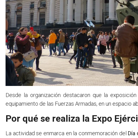
Desde la organización destacaron que la exposición
equipamiento de las Fuerzas Armadas, en un espacio abi
Por qué se realiza la Expo Ejérc
La actividad se enmarca en la conmemoración del
Día 