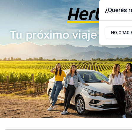
¿Querés re
Lunes 10
de
Agosto
de 2026
17.9ºc | Buenos Aires, AR
NO, GRACI
ÚLTIMAS NOTICIAS
ACTUALIDAD
POLÍTICA