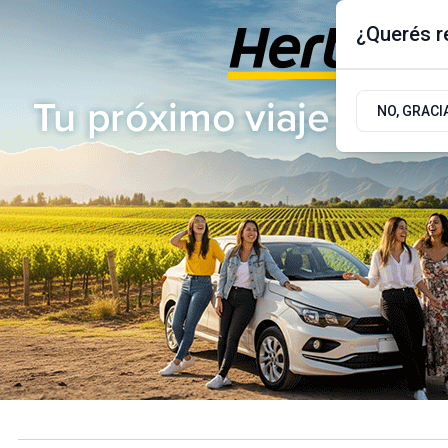
¿Querés re
Sábado 8
de
Agosto
de 2026
17.9ºc | Buenos Aires, AR
NO, GRACI
ÚLTIMAS NOTICIAS
ACTUALIDAD
POLÍTICA