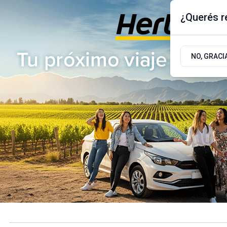
¿Querés re
Viernes 7
de
Agosto
de 2026
17.9ºc | Buenos Aires, AR
NO, GRACI
ÚLTIMAS NOTICIAS
ACTUALIDAD
POLÍTICA