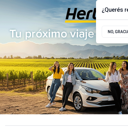
¿Querés re
Sábado 8
de
Agosto
de 2026
17.9ºc | Buenos Aires, AR
NO, GRACI
ÚLTIMAS NOTICIAS
ACTUALIDAD
POLÍTICA