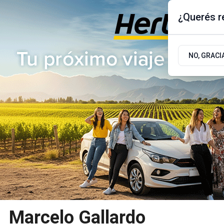
¿Querés re
Jueves 6
de
Agosto
de 2026
17.9ºc | Buenos Aires, AR
NO, GRACI
ÚLTIMAS NOTICIAS
ACTUALIDAD
POLÍTICA
Marcelo Gallardo