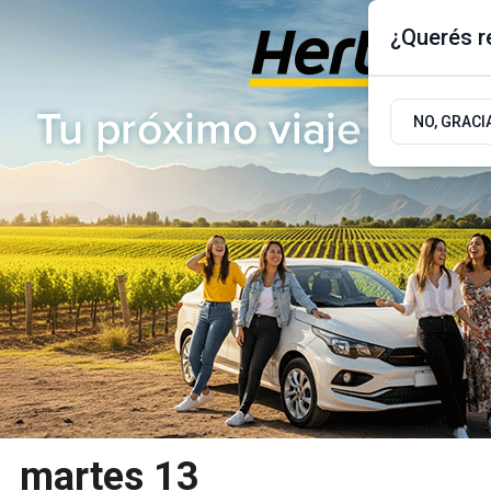
¿Querés re
Viernes 7
de
Agosto
de 2026
17.9ºc | Buenos Aires, AR
NO, GRACI
ÚLTIMAS NOTICIAS
ACTUALIDAD
POLÍTICA
martes 13