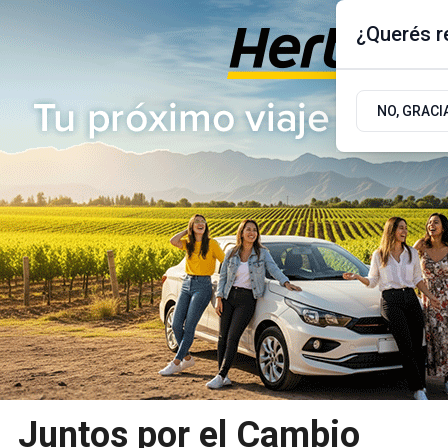
¿Querés re
Viernes 7
de
Agosto
de 2026
17.9ºc | Buenos Aires, AR
NO, GRACI
ÚLTIMAS NOTICIAS
ACTUALIDAD
POLÍTICA
Juntos por el Cambio