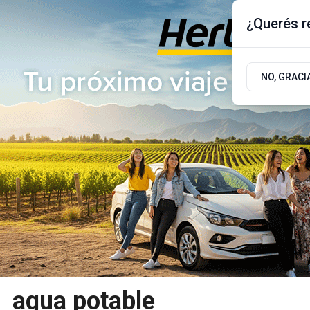
¿Querés re
Jueves 6
de
Agosto
de 2026
17.9ºc | Buenos Aires, AR
NO, GRACI
ÚLTIMAS NOTICIAS
ACTUALIDAD
POLÍTICA
agua potable