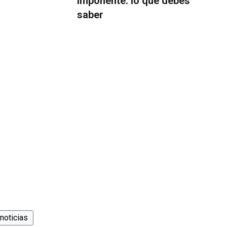
imponente: lo que debes
saber
noticias