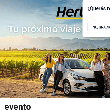
¿Querés re
Sábado 8
de
Agosto
de 2026
17.9ºc | Buenos Aires, AR
NO, GRACI
ÚLTIMAS NOTICIAS
ACTUALIDAD
POLÍTICA
evento