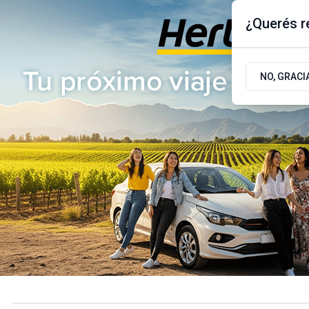
¿Querés re
Sábado 8
de
Agosto
de 2026
17.9ºc | Buenos Aires, AR
NO, GRACI
ÚLTIMAS NOTICIAS
ACTUALIDAD
POLÍTICA