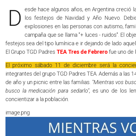
Desde hace algunos años, en Argentina creció l
los festejos de Navidad y Año Nuevo. Debi
explosiones en las personas con autismo, famil
campaña que se llama "+ luces - ruidos". El objet
festejos sea del tipo lumínica e ir dejando de lado aque
El Grupo TGD Padres
TEA
Tres de Febrero
fue uno de l
El próximo sábado 11 de diciembre será la concien
integrantes del grupo TGD Padres TEA. Además a las 14
de año y un picnic entre las familias.
"Mientras vos busc
busco la medicación para sedarlo",
es uno de los l
concientizar a la población.
image.png