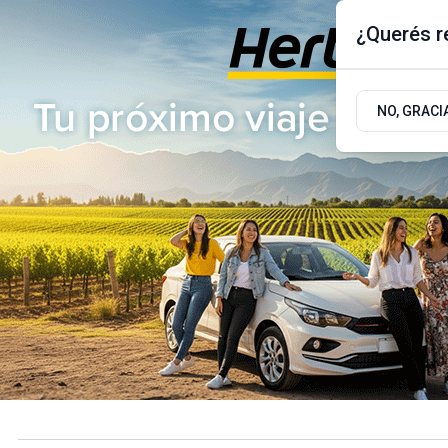
¿Querés re
Viernes 7
de
Agosto
de 2026
17.9ºc | Buenos Aires, AR
NO, GRACI
ÚLTIMAS NOTICIAS
ACTUALIDAD
POLÍTICA