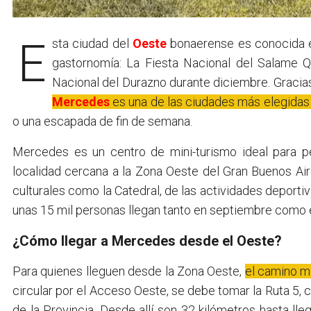
Esta ciudad del
Oeste
bonaerense es conocida en
gastornomía: La Fiesta Nacional del Salame Q
Nacional del Durazno durante diciembre. Gracias
Mercedes
es una de las ciudades más elegidas 
o una escapada de fin de semana.
Mercedes es un centro de mini-turismo ideal para 
localidad cercana a la Zona Oeste del Gran Buenos Aire
culturales como la Catedral, de las actividades deporti
unas 15 mil personas llegan tanto en septiembre como e
¿Cómo llegar a Mercedes desde el Oeste?
Para quienes lleguen desde la Zona Oeste,
el camino m
circular por el Acceso Oeste, se debe tomar la Ruta 5,
de la Provincia. Desde allí son 32 kilómetros hasta lle