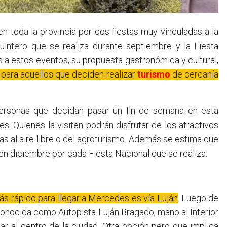
 toda la provincia por dos fiestas muy vinculadas a la
uintero que se realiza durante septiembre y la Fiesta
 a estos eventos, su propuesta gastronómica y cultural,
para aquellos que deciden realizar
turismo
de cercanía
personas que decidan pasar un fin de semana en esta
s. Quienes la visiten podrán disfrutar de los atractivos
vas al aire libre o del agroturismo. Además se estima que
n diciembre por cada Fiesta Nacional que se realiza.
ás rápido para llegar a Mercedes es vía Luján
. Luego de
 conocida como Autopista Luján Bragado, mano al Interior
gar al centro de la ciudad. Otra opción pero que implica