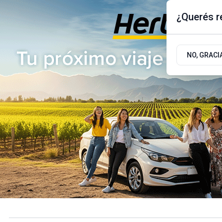
¿Querés re
Jueves 6
de
Agosto
de 2026
17.9ºc | Buenos Aires, AR
NO, GRACI
ÚLTIMAS NOTICIAS
ACTUALIDAD
POLÍTICA