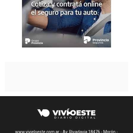
www.vivieloeste.com.ar - Av. Rivadavia 18476 - Morón -