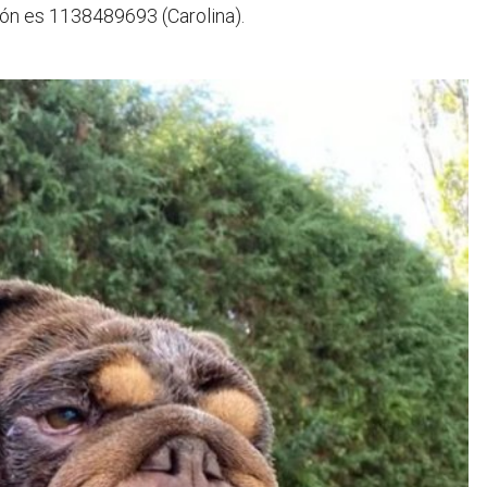
ión es 1138489693 (Carolina).