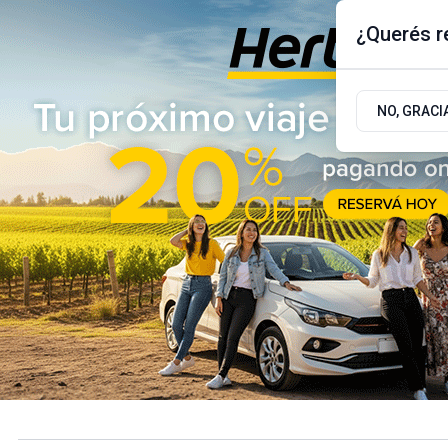
¿Querés re
Sábado 8
de
Agosto
de 2026
17.9ºc | Buenos Aires, AR
NO, GRACI
ÚLTIMAS NOTICIAS
ACTUALIDAD
POLÍTICA