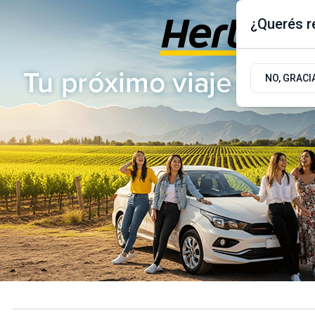
¿Querés re
Miércoles 5
de
Agosto
de 2026
17.9ºc | Buenos Aires, AR
NO, GRACI
ÚLTIMAS NOTICIAS
ACTUALIDAD
POLÍTICA