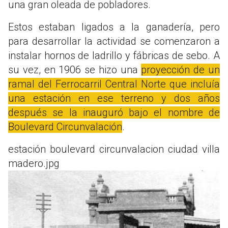
una gran oleada de pobladores.
Estos estaban ligados a la ganadería, pero
para desarrollar la actividad se comenzaron a
instalar hornos de ladrillo y fábricas de sebo. A
su vez, en 1906 se hizo una
proyección de un
ramal del Ferrocarril Central Norte que incluía
una estación en ese terreno y dos años
después se la inauguró bajo el nombre de
Boulevard Circunvalación
.
estación boulevard circunvalacion ciudad villa
madero.jpg