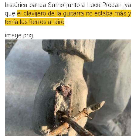
histórica banda Sumo junto a Luca Prodan, ya
que
el clavijero de la guitarra no estaba más y
tenía los fierros al aire
.
image.png