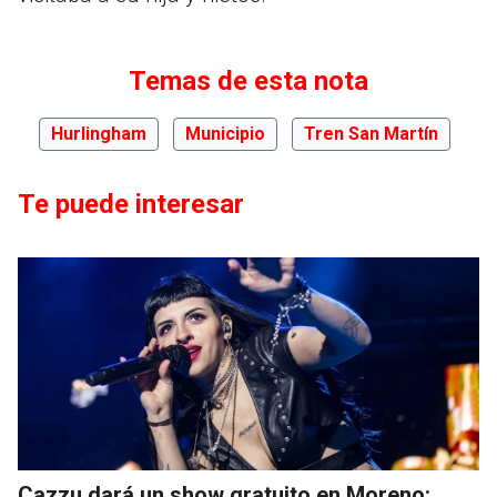
Temas de esta nota
Hurlingham
Municipio
Tren San Martín
Te puede interesar
Cazzu dará un show gratuito en Moreno: