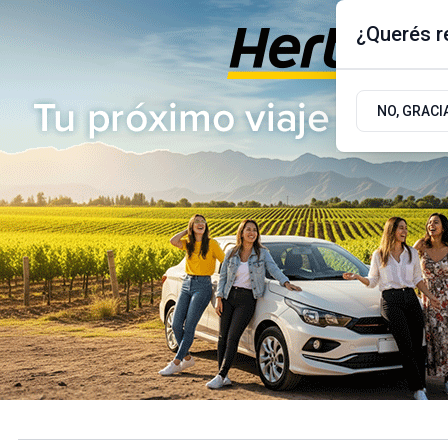
¿Querés re
Viernes 7
de
Agosto
de 2026
17.9ºc | Buenos Aires, AR
NO, GRACI
ÚLTIMAS NOTICIAS
ACTUALIDAD
POLÍTICA