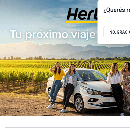
¿Querés re
Sábado 8
de
Agosto
de 2026
17.9ºc | Buenos Aires, AR
NO, GRACI
ÚLTIMAS NOTICIAS
ACTUALIDAD
POLÍTICA