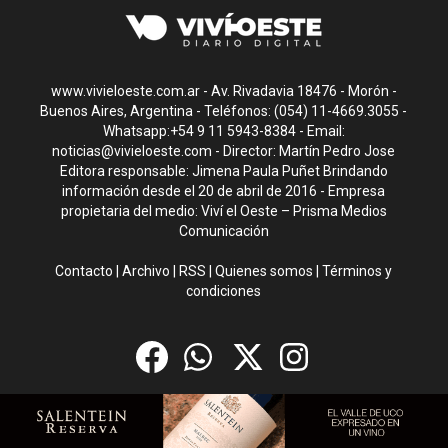
www.vivieloeste.com.ar - Av. Rivadavia 18476 - Morón -
Buenos Aires, Argentina - Teléfonos: (054) 11-4669.3055 -
Whatsapp:+54 9 11 5943-8384 - Email:
noticias@vivieloeste.com
- Director: Martín Pedro Jose
Editora responsable: Jimena Paula Puñet Brindando
información desde el 20 de abril de 2016 - Empresa
propietaria del medio: Viví el Oeste – Prisma Medios
Comunicación
Contacto
|
Archivo
|
RSS
|
Quienes somos
|
Términos y
condiciones
CMS para medios
by
Troop