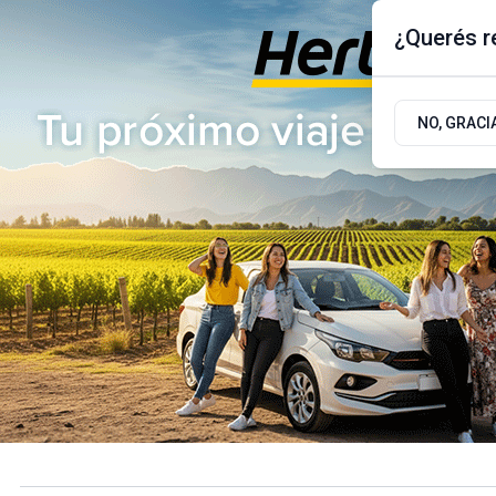
¿Querés re
Jueves 6
de
Agosto
de 2026
17.9ºc | Buenos Aires, AR
NO, GRACI
ÚLTIMAS NOTICIAS
ACTUALIDAD
POLÍTICA