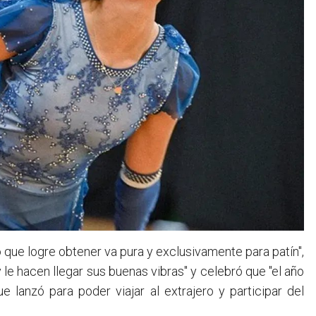
 que logre obtener va pura y exclusivamente para patín",
 le hacen llegar sus buenas vibras" y celebró que "el año
 lanzó para poder viajar al extrajero y participar del