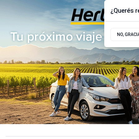
¿Querés re
Viernes 7
de
Agosto
de 2026
17.9ºc | Buenos Aires, AR
NO, GRACI
ÚLTIMAS NOTICIAS
ACTUALIDAD
POLÍTICA