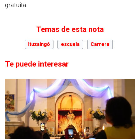
gratuita.
Temas de esta nota
Ituzaingó
escuela
Carrera
Te puede interesar