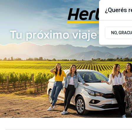
¿Querés re
Jueves 6
de
Agosto
de 2026
17.9ºc | Buenos Aires, AR
NO, GRACI
ÚLTIMAS NOTICIAS
ACTUALIDAD
POLÍTICA