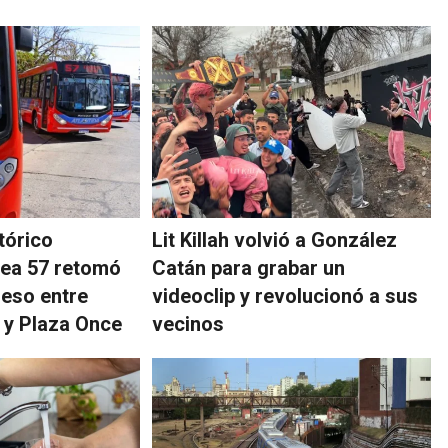
tórico
Lit Killah volvió a González
ínea 57 retomó
Catán para grabar un
reso entre
videoclip y revolucionó a sus
 y Plaza Once
vecinos