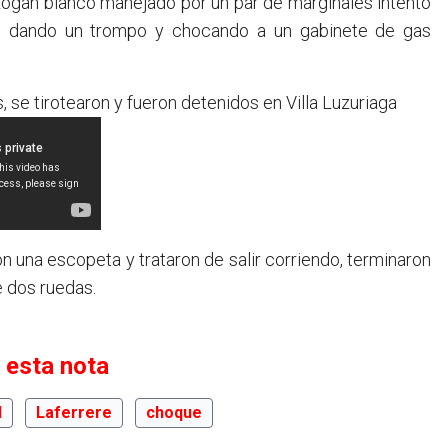
t Logan blanco manejado por un par de marginales intentó
nó dando un trompo y chocando a un gabinete de gas
se tirotearon y fueron detenidos en Villa Luzuriaga
on una escopeta y trataron de salir corriendo, terminaron
e dos ruedas.
 esta nota
d
Laferrere
choque