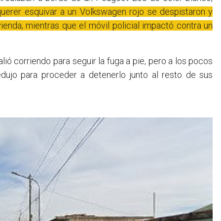
querer esquivar a un Volkswagen rojo se despistaron y
vienda, mientras que el móvil policial impactó contra un
ió corriendo para seguir la fuga a pie, pero a los pocos
dujo para proceder a detenerlo junto al resto de sus