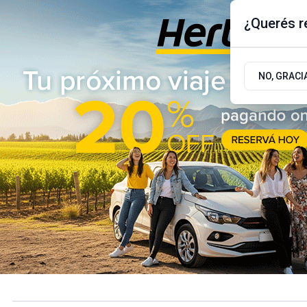
¿Querés re
Jueves 6
de
Agosto
de 2026
17.9ºc | Buenos Aires, AR
NO, GRACI
ÚLTIMAS NOTICIAS
ACTUALIDAD
POLÍTICA