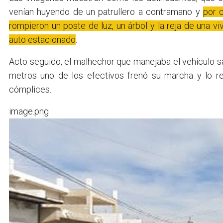
venían huyendo de un patrullero a contramano y
por 
rompieron un poste de luz, un árbol y la reja de una vi
auto estacionado
.
Acto seguido, el malhechor que manejaba el vehículo sal
metros uno de los efectivos frenó su marcha y lo re
cómplices.
image.png