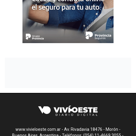
www.vivieloeste.com.ar - Av. Rivadavia 18476 - Morón -
Buenos Aires, Argentina - Teléfonos: (054) 11-4669.3055 -