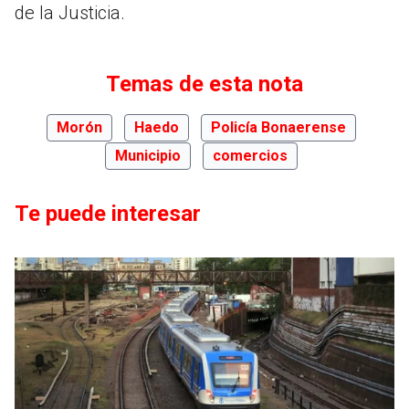
de la Justicia.
Temas de esta nota
Morón
Haedo
Policía Bonaerense
Municipio
comercios
Te puede interesar