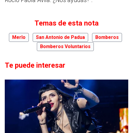
Temas de esta nota
Merlo
San Antonio de Padua
Bomberos
Bomberos Voluntarios
Te puede interesar