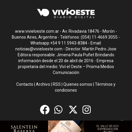
www.vivieloeste.com.ar - Av. Rivadavia 18476 - Morón -
Buenos Aires, Argentina - Teléfonos: (054) 11-4669.3055 -
Whatsapp:+54 9 11 5943-8384 - Email:
noticias@vivieloeste.com
- Director: Martín Pedro Jose
Editora responsable: Jimena Paula Puñet Brindando
información desde el 20 de abril de 2016 - Empresa
propietaria del medio: Viví el Oeste – Prisma Medios
Comunicación
Contacto
|
Archivo
|
RSS
|
Quienes somos
|
Términos y
condiciones
CMS para medios
by
Troop