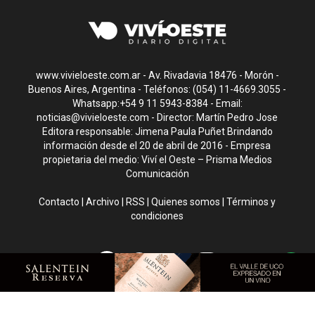
www.vivieloeste.com.ar - Av. Rivadavia 18476 - Morón -
Buenos Aires, Argentina - Teléfonos: (054) 11-4669.3055 -
Whatsapp:+54 9 11 5943-8384 - Email:
noticias@vivieloeste.com
- Director: Martín Pedro Jose
Editora responsable: Jimena Paula Puñet Brindando
información desde el 20 de abril de 2016 - Empresa
propietaria del medio: Viví el Oeste – Prisma Medios
Comunicación
Contacto
|
Archivo
|
RSS
|
Quienes somos
|
Términos y
condiciones
CMS para medios
by
Troop