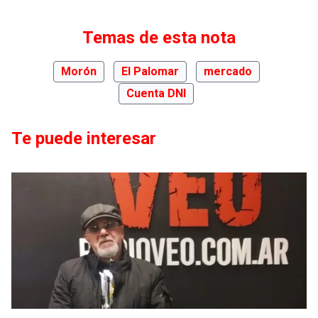
Temas de esta nota
Morón
El Palomar
mercado
Cuenta DNI
Te puede interesar