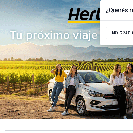
¿Querés re
Sábado 8
de
Agosto
de 2026
17.9ºc | Buenos Aires, AR
NO, GRACI
ÚLTIMAS NOTICIAS
ACTUALIDAD
POLÍTICA